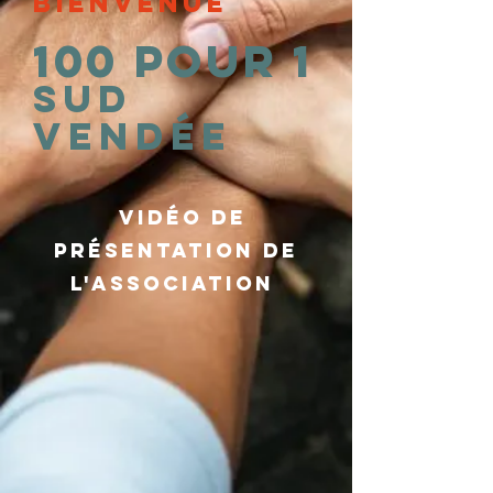
BIENVENUE
100 pour 1
sud
vendée
vidéo de
présentation de
l'association